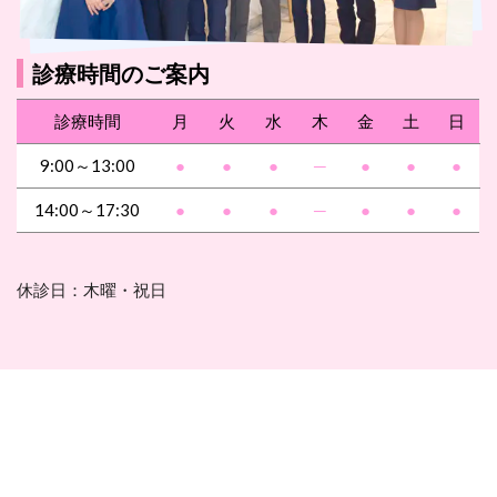
診療時間のご案内
診療時間
月
火
水
木
金
土
日
9:00～13:00
●
●
●
─
●
●
●
14:00～17:30
●
●
●
─
●
●
●
休診日：木曜・祝日