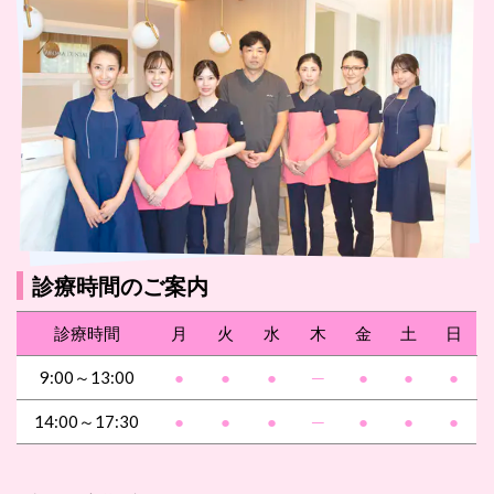
診療時間のご案内
診療時間
月
火
水
木
金
土
日
9:00～13:00
●
●
●
─
●
●
●
14:00～17:30
●
●
●
─
●
●
●